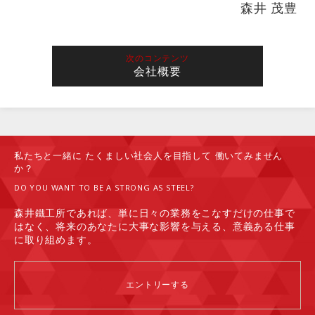
森井 茂豊
次のコンテンツ
会社概要
私たちと一緒に
たくましい社会人を目指して
働いてみません
か？
DO YOU WANT TO BE A STRONG AS STEEL?
森井鐵工所であれば、単に日々の業務をこなすだけの仕事で
はなく、将来のあなたに大事な影響を与える、意義ある仕事
に取り組めます。
エントリーする