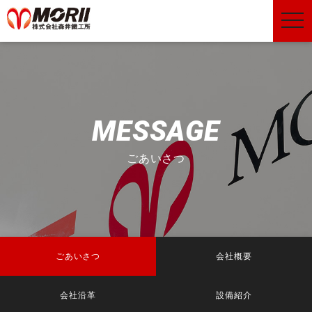
togg
navi
MESSAGE
ごあいさつ
ごあいさつ
会社概要
会社沿革
設備紹介